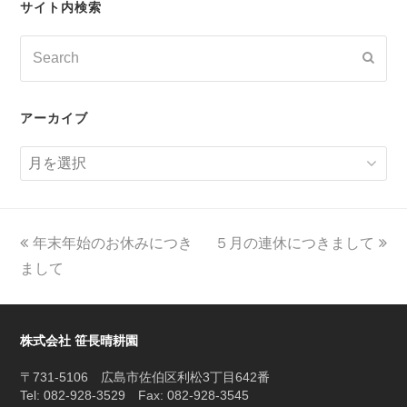
サイト内検索
Search
Submi
アーカイブ
ア
ー
カ
イ
previous
next
年末年始のお休みにつき
５月の連休につきまして
ブ
post:
post:
まして
株式会社 笹長晴耕園
〒731-5106 広島市佐伯区利松3丁目642番
Tel: 082-928-3529 Fax: 082-928-3545