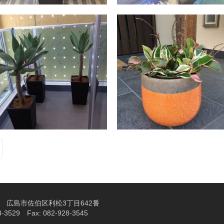
ext
106 広島市佐伯区利松3丁目642番
28-3529 Fax: 082-928-3545