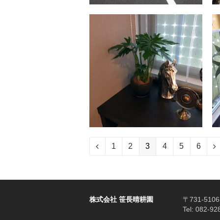
Page
Page
Page
Page
Page
Page
Previous
1
2
3
4
5
6
N
株式会社 笹長晴耕園
〒731-5
Tel: 082-9